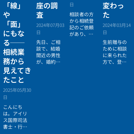
「線」
座の調
変わっ
日
や
査
た
相談者の方
から相続登
「面」
2024年07月03
2024年03月14
記のご依頼
にもな
日
日
があり、被
相続人の不
る──
先日、ご相
生前贈与の
動産を特定
談で、結婚
ために相談
相続業
するために
間近の男性
に来られた
務から
「固定資産
が、婚約者
方で、登記
材評価証明
にデジタル
簿を確認す
見えてき
書」の取得
資産をあげ
ると「平成
たこと
をお願いい
たいと言っ
の大合併」
たしまし
ていたの
で、地番の
2025年05月30
た。被相続
で、亡くな
変更はあり
日
人は、生前
った男性の
ませんが、
離婚歴があ
こんにち
ご両親か
平成１８年
り、離婚の
は。アイリ
ら、その調
に○〇郡か
際、財産分
ス国際司法
査方法につ
ら○〇市に
与を受けて
書士・行政
いての問い
編入されて
いました。
書士事務所
合わせがあ
いました