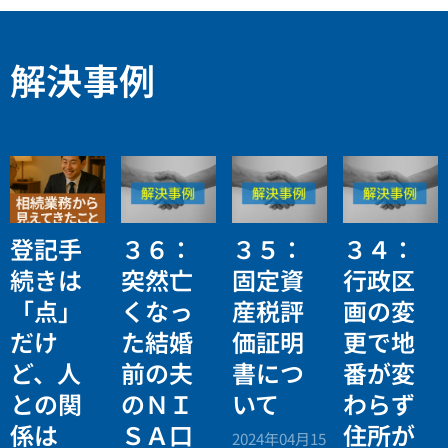
解決事例
登記手
３６：
３５：
３４：
続きは
突然亡
固定資
行政区
「点」
くなっ
産税評
画の変
だけ
た結婚
価証明
更で地
ど、人
前の夫
書につ
番が変
との関
のＮＩ
いて
わらず
係は
ＳＡ口
住所が
2024年04月15