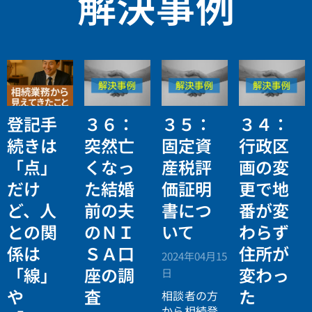
解決事例
登記手
３６：
３５：
３４：
続きは
突然亡
固定資
行政区
「点」
くなっ
産税評
画の変
だけ
た結婚
価証明
更で地
ど、人
前の夫
書につ
番が変
との関
のＮＩ
いて
わらず
係は
ＳＡ口
住所が
2024年04月15
「線」
座の調
変わっ
日
や
査
た
相談者の方
から相続登