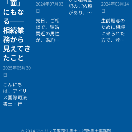
「面」
2024年07月03
2024年03月14
記のご依頼
にもな
日
日
があり、被
相続人の不
る──
先日、ご相
生前贈与の
動産を特定
談で、結婚
ために相談
相続業
するために
間近の男性
に来られた
務から
「固定資産
が、婚約者
方で、登記
材評価証明
にデジタル
簿を確認す
見えてき
書」の取得
資産をあげ
ると「平成
たこと
をお願いい
たいと言っ
の大合併」
たしまし
ていたの
で、地番の
2025年05月30
た。被相続
で、亡くな
変更はあり
日
人は、生前
った男性の
ませんが、
離婚歴があ
こんにち
ご両親か
平成１８年
り、離婚の
は。アイリ
ら、その調
に○〇郡か
際、財産分
ス国際司法
査方法につ
ら○〇市に
与を受けて
書士・行政
いての問い
編入されて
いました。
書士事務所
合わせがあ
いました
しかし、ず
の橋本大輔
りました。
が、登記簿
いぶん前に
です。
を確認する
亡くなって
と平成１８
© 2024 アイリス国際司法書士・行政書士事務所