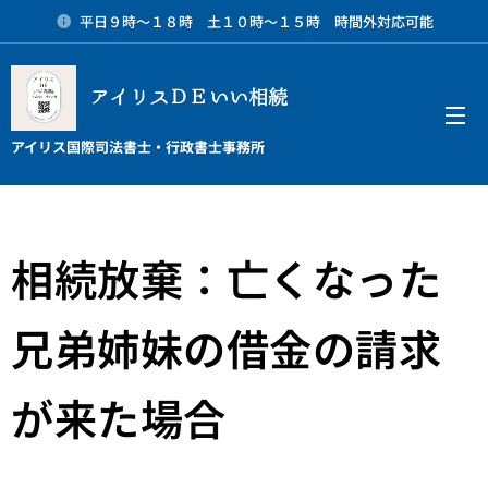
平日９時～１８時 土１０時～１５時 時間外対応可能
アイリスＤＥいい相続
メニュー
アイリス国際司法書士・行政書士事務所
相続放棄：亡くなった
兄弟姉妹の借金の請求
が来た場合