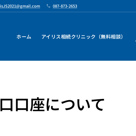
risJS2021@gmail.com
087-873-2653
ホーム
アイリス相続クリニック（無料相談）
口口座について
）