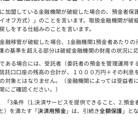
に加盟している金融機関が破綻した場合の、預金者保
イオフ方式）」のことを言います。取扱金融機関が破
戻しをする仕組みのことを言います。
融移管が破綻した場合、1金融機関1預金者あたりの元本
護の基準を超える部分は破綻金融機関の財産の状況に
である場合には、受託者（委託者の預金を管理運用す
信託口口座の残高の合計が、１０００万円＋その利息
の対象とはなりません。（金融機関によっては受益者
関にご確認ください。）
「3条件（1.決済サービスを提供できること、2.預金
こと）を満たす「
決済用預金
」は、引続き
全額保護
」と