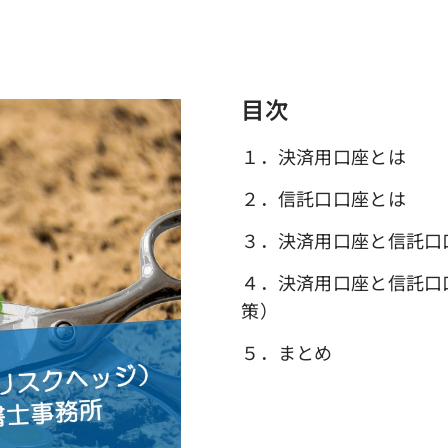
目次
１．決済用口座とは
２．信託口口座とは
３．決済用口座と信託口
４．決済用口座と信託口
策）
５．まとめ