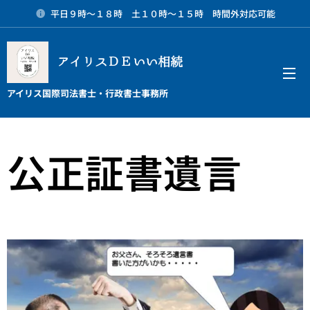
平日９時～１８時 土１０時～１５時 時間外対応可能
アイリスＤＥいい相続
メニュー
アイリス国際司法書士・行政書士事務所
公正証書遺言