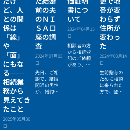
だけ
た結婚
価証明
更で地
ど、人
前の夫
書につ
番が変
との関
のＮＩ
いて
わらず
係は
ＳＡ口
住所が
2024年04月15
「線」
座の調
変わっ
日
や
査
た
相談者の方
から相続登
「面」
2024年07月03
2024年03月14
記のご依頼
にもな
日
日
があり、被
相続人の不
る──
先日、ご相
生前贈与の
動産を特定
談で、結婚
ために相談
相続業
するために
間近の男性
に来られた
務から
「固定資産
が、婚約者
方で、登記
材評価証明
にデジタル
簿を確認す
見えてき
書」の取得
資産をあげ
ると「平成
たこと
をお願いい
たいと言っ
の大合併」
たしまし
ていたの
で、地番の
2025年05月30
た。被相続
で、亡くな
変更はあり
日
人は、生前
った男性の
ませんが、