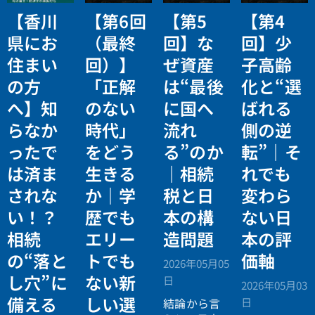
【香川
【第6回
【第5
【第4
県にお
（最終
回】な
回】少
住まい
回）】
ぜ資産
子高齢
の方
「正解
は“最後
化と“選
へ】知
のない
に国へ
ばれる
らなか
時代」
流れ
側の逆
ったで
をどう
る”のか
転”｜そ
は済ま
生きる
｜相続
れでも
されな
か｜学
税と日
変わら
い！？
歴でも
本の構
ない日
相続
エリー
造問題
本の評
の“落と
トでも
価軸
2026年05月05
し穴”に
ない新
日
2026年05月03
備える
しい選
日
結論から言