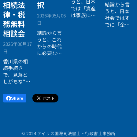
うと、日本
相続法
択
結論から言
では「資産
うと、日本
律・税
は家族に引
2026年05月06
社会ではす
き継がれる
務無料
日
でに「企業
もの」とい
が人を選ぶ
相談会
結論から言
う前提があ
時代」から
うと、これ
りながら、
2026年06月17
「人が企業
からの時代
現実には
多
日
を選ぶ時
に必要なの
くの資産が
代」へと構
は「正解に
香川県の相
スムーズに
造が逆転し
乗る力」で
続手続き
次世代へ移
ています。
はなく、
自
で、見落と
転していな
分で正解を
しがちな"落
い構造
があ
設計する力
とし穴"に気
ります。
です。
づいていま
Share
すか？登
記・相続
税・遺産分
割で後悔し
ないため
© 2024 アイリス国際司法書士・行政書士事務所
に、香川県