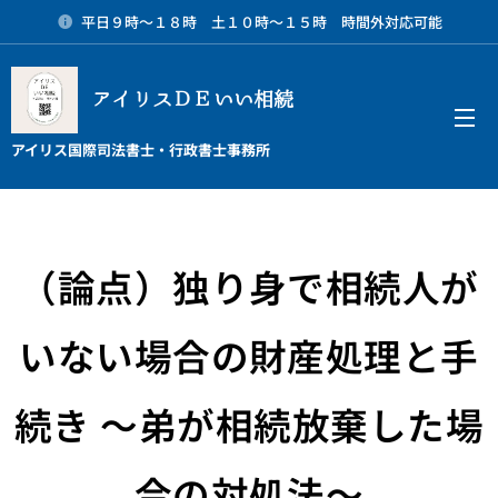
平日９時～１８時 土１０時～１５時 時間外対応可能
アイリスＤＥいい相続
メニュー
アイリス国際司法書士・行政書士事務所
（論点）独り身で相続人が
いない場合の財産処理と手
続き 〜弟が相続放棄した場
合の対処法〜