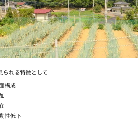
見られる特徴として
産構成
加
在
動性低下