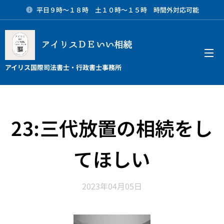
平日９時～１８時 土１０時～１５時 時間外対応可能
アイリスＤＥいい相続
メニュー
アイリス国際司法書士・行政書士事務所
23:三代放置の相続をし
てほしい
2023年04月05日