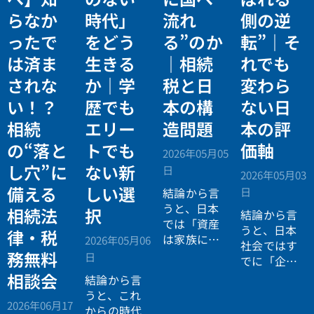
らなか
時代」
流れ
側の逆
ったで
をどう
る”のか
転”｜そ
は済ま
生きる
｜相続
れでも
されな
か｜学
税と日
変わら
い！？
歴でも
本の構
ない日
相続
エリー
造問題
本の評
の“落と
トでも
価軸
2026年05月05
し穴”に
ない新
日
2026年05月03
備える
しい選
日
結論から言
うと、日本
相続法
択
結論から言
では「資産
うと、日本
律・税
は家族に引
2026年05月06
社会ではす
き継がれる
務無料
日
でに「企業
もの」とい
が人を選ぶ
相談会
結論から言
う前提があ
時代」から
うと、これ
りながら、
2026年06月17
「人が企業
からの時代