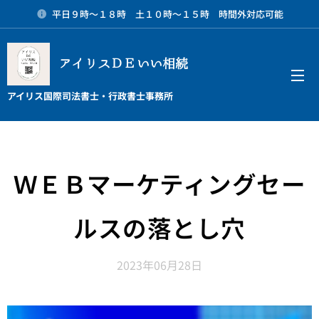
平日９時～１８時 土１０時～１５時 時間外対応可能
アイリスＤＥいい相続
メニュー
アイリス国際司法書士・行政書士事務所
ＷＥＢマーケティングセー
ルスの落とし穴
2023年06月28日