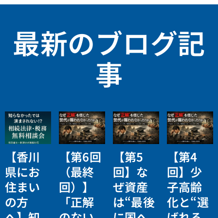
最新のブログ記
事
【香川
【第6回
【第5
【第4
県にお
（最終
回】な
回】少
住まい
回）】
ぜ資産
子高齢
の方
「正解
は“最後
化と“選
へ】知
のない
に国へ
ばれる