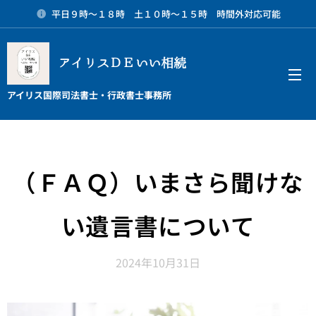
平日９時～１８時 土１０時～１５時 時間外対応可能
アイリスＤＥいい相続
メニュー
アイリス国際司法書士・行政書士事務所
（ＦＡＱ）いまさら聞けな
い遺言書について
2024年10月31日