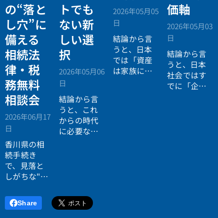
の“落と
トでも
価軸
2026年05月05
し穴”に
ない新
日
2026年05月03
備える
しい選
日
結論から言
うと、日本
相続法
択
結論から言
では「資産
うと、日本
律・税
は家族に引
2026年05月06
社会ではす
き継がれる
務無料
日
でに「企業
もの」とい
が人を選ぶ
相談会
結論から言
う前提があ
時代」から
うと、これ
りながら、
2026年06月17
「人が企業
からの時代
現実には
多
日
を選ぶ時
に必要なの
くの資産が
代」へと構
は「正解に
香川県の相
スムーズに
造が逆転し
乗る力」で
続手続き
次世代へ移
ています。
はなく、
自
で、見落と
転していな
分で正解を
しがちな"落
い構造
があ
設計する力
とし穴"に気
ります。
です。
づいていま
Share
すか？登