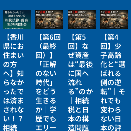
【香川
【第6回
【第5
【第4
県にお
（最終
回】な
回】少
住まい
回）】
ぜ資産
子高齢
の方
「正解
は“最後
化と“選
へ】知
のない
に国へ
ばれる
らなか
時代」
流れ
側の逆
ったで
をどう
る”のか
転”｜そ
は済ま
生きる
｜相続
れでも
されな
か｜学
税と日
変わら
い！？
歴でも
本の構
ない日
相続
エリー
造問題
本の評