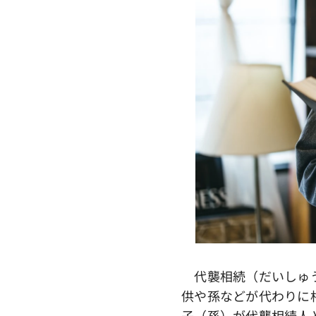
代襲相続（だいしゅう
供や孫などが代わりに
子（孫）が代襲相続人