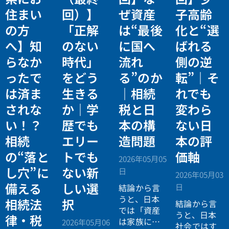
住まい
回）】
ぜ資産
子高齢
の方
「正解
は“最後
化と“選
へ】知
のない
に国へ
ばれる
らなか
時代」
流れ
側の逆
ったで
をどう
る”のか
転”｜そ
は済ま
生きる
｜相続
れでも
されな
か｜学
税と日
変わら
い！？
歴でも
本の構
ない日
相続
エリー
造問題
本の評
の“落と
トでも
価軸
2026年05月05
し穴”に
ない新
日
2026年05月03
備える
しい選
日
結論から言
うと、日本
相続法
択
結論から言
では「資産
うと、日本
律・税
は家族に引
2026年05月06
社会ではす