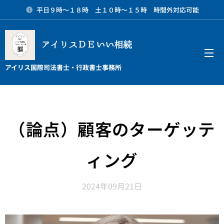
平日９時～１８時 土１０時～１５時 時間外対応可能
アイリスＤＥいい相続
メニュー
アイリス国際司法書士・行政書士事務所
（論点）顧客のターゲッテ
ィング
2024年09月21日