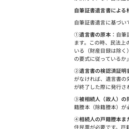
自筆証書遺言書による
自筆証書遺言に基づい
①
遺言書の原本
：自筆
ます。この時、民法上
いる（財産目録は除く
の要式に従っているか
➁
遺言書の検認済証明
がなければ、遺言書の
が終了した際に発行さ
③
被相続人（故人）の
籍謄本（除籍謄本）が
④
相続人の戸籍謄本ま
住民票が必要です。戸