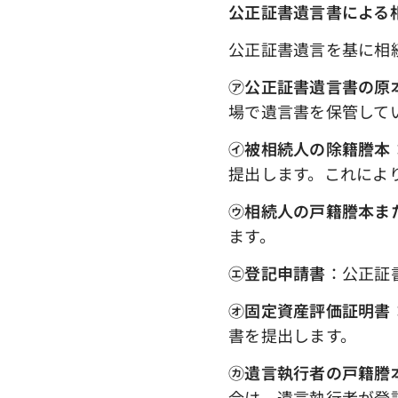
公正証書遺言書による
公正証書遺言を基に相
㋐公正証書遺言書の原
場で遺言書を保管して
㋑被相続人の除籍謄本
提出します。これによ
㋒相続人の戸籍謄本ま
ます。
㋓登記申請書
：公正証
㋔固定資産評価証明書
書を提出します。
㋕遺言執行者の戸籍謄
合は、遺言執行者が登