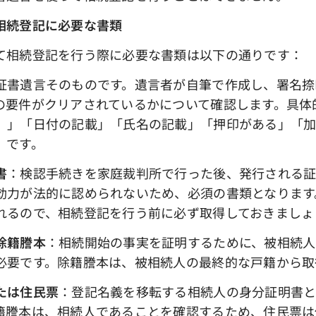
相続登記に必要な書類
て相続登記を行う際に必要な書類は以下の通りです：
証書遺言そのものです。遺言者が自筆で作成し、署名捺
の要件がクリアされているかについて確認します。具体
）」「日付の記載」「氏名の記載」「押印がある」「
」です。
書
：検認手続きを家庭裁判所で行った後、発行される証
効力が法的に認められないため、必須の書類となります
れるので、相続登記を行う前に必ず取得しておきましょ
除籍謄本
：相続開始の事実を証明するために、被相続人
必要です。除籍謄本は、被相続人の最終的な戸籍から取
たは住民票
：登記名義を移転する相続人の身分証明書と
籍謄本は、相続人であることを確認するため、住民票は