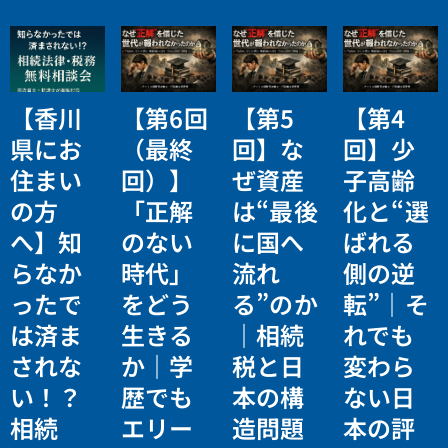
【香川
【第6回
【第5
【第4
県にお
（最終
回】な
回】少
住まい
回）】
ぜ資産
子高齢
の方
「正解
は“最後
化と“選
へ】知
のない
に国へ
ばれる
らなか
時代」
流れ
側の逆
ったで
をどう
る”のか
転”｜そ
は済ま
生きる
｜相続
れでも
されな
か｜学
税と日
変わら
い！？
歴でも
本の構
ない日
相続
エリー
造問題
本の評