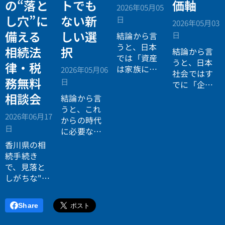
の“落と
トでも
価軸
2026年05月05
し穴”に
ない新
日
2026年05月03
備える
しい選
日
結論から言
うと、日本
相続法
択
結論から言
では「資産
うと、日本
律・税
は家族に引
2026年05月06
社会ではす
き継がれる
務無料
日
でに「企業
もの」とい
が人を選ぶ
相談会
結論から言
う前提があ
時代」から
うと、これ
りながら、
2026年06月17
「人が企業
からの時代
現実には
多
日
を選ぶ時
に必要なの
くの資産が
代」へと構
は「正解に
香川県の相
スムーズに
造が逆転し
乗る力」で
続手続き
次世代へ移
ています。
はなく、
自
で、見落と
転していな
分で正解を
しがちな"落
い構造
があ
設計する力
とし穴"に気
ります。
です。
づいていま
Share
すか？登
記・相続