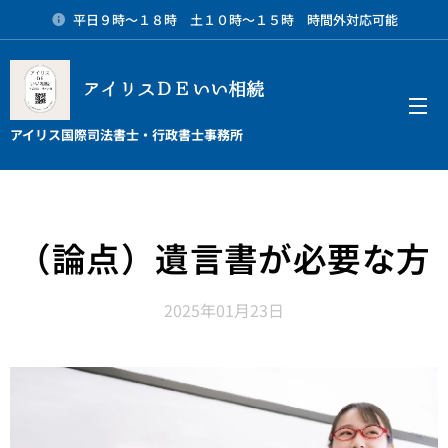
平日９時～１８時 土１０時～１５時 時間外対応可能
アイリスＤＥいい相続
メニュー
アイリス国際司法書士・行政書士事務所
（論点）遺言書が必要な方
2025年01月23日