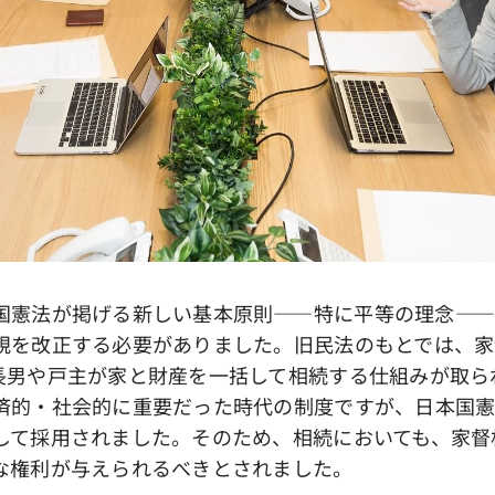
憲法が掲げる新しい基本原則――特に平等の理念――
規を改正する必要がありました。旧民法のもとでは、家
長男や戸主が家と財産を一括して相続する仕組みが取ら
済的・社会的に重要だった時代の制度ですが、日本国
して採用されました。そのため、相続においても、家督
な権利が与えられるべきとされました。