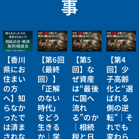
事
【香川
【第6回
【第5
【第4
県にお
（最終
回】な
回】少
住まい
回）】
ぜ資産
子高齢
の方
「正解
は“最後
化と“選
へ】知
のない
に国へ
ばれる
らなか
時代」
流れ
側の逆
ったで
をどう
る”のか
転”｜そ
は済ま
生きる
｜相続
れでも
されな
か｜学
税と日
変わら