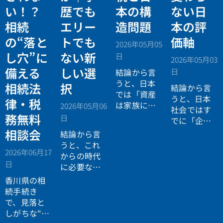
い！？
歴でも
本の構
ない日
相続
エリー
造問題
本の評
の“落と
トでも
価軸
2026年05月05
し穴”に
ない新
日
2026年05月03
備える
しい選
日
結論から言
うと、日本
相続法
択
結論から言
では「資産
うと、日本
律・税
は家族に引
2026年05月06
社会ではす
き継がれる
務無料
日
でに「企業
もの」とい
が人を選ぶ
相談会
結論から言
う前提があ
時代」から
うと、これ
りながら、
2026年06月17
「人が企業
からの時代
現実には
多
日
を選ぶ時
に必要なの
くの資産が
代」へと構
は「正解に
香川県の相
スムーズに
造が逆転し
乗る力」で
続手続き
次世代へ移
ています。
はなく、
自
で、見落と
転していな
分で正解を
しがちな"落
い構造
があ
設計する力