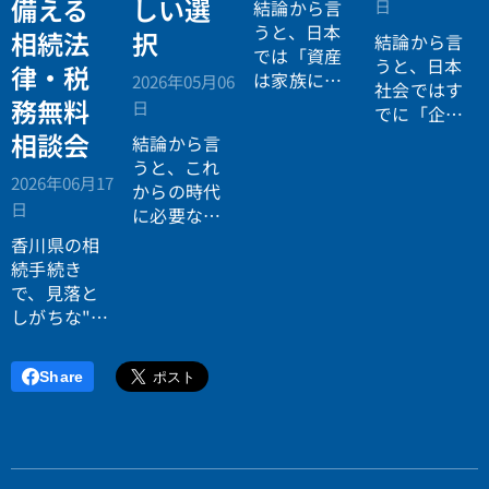
備える
しい選
日
結論から言
うと、日本
相続法
択
結論から言
では「資産
うと、日本
律・税
は家族に引
2026年05月06
社会ではす
き継がれる
務無料
日
でに「企業
もの」とい
が人を選ぶ
相談会
結論から言
う前提があ
時代」から
うと、これ
りながら、
2026年06月17
「人が企業
からの時代
現実には
多
日
を選ぶ時
に必要なの
くの資産が
代」へと構
は「正解に
香川県の相
スムーズに
造が逆転し
乗る力」で
続手続き
次世代へ移
ています。
はなく、
自
で、見落と
転していな
分で正解を
しがちな"落
い構造
があ
設計する力
とし穴"に気
ります。
です。
づいていま
Share
すか？登
記・相続
税・遺産分
割で後悔し
ないため