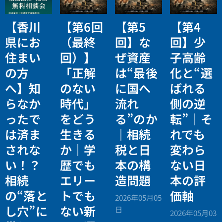
【香川
【第6回
【第5
【第4
県にお
（最終
回】な
回】少
住まい
回）】
ぜ資産
子高齢
の方
「正解
は“最後
化と“選
へ】知
のない
に国へ
ばれる
らなか
時代」
流れ
側の逆
ったで
をどう
る”のか
転”｜そ
は済ま
生きる
｜相続
れでも
されな
か｜学
税と日
変わら
い！？
歴でも
本の構
ない日
相続
エリー
造問題
本の評
の“落と
トでも
価軸
2026年05月05
し穴”に
ない新
日
2026年05月03