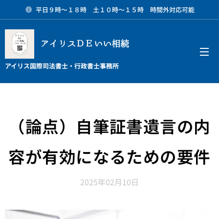
平日９時～１８時 土１０時～１５時 時間外対応可能
アイリスＤＥいい相続
メニュー
アイリス国際司法書士・行政書士事務所
（論点）自筆証書遺言の内
容が有効になるための要件
2025年02月10日