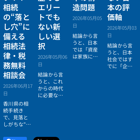
相続
エリー
造問題
本の評
の“落と
トでも
価軸
2026年05月05
し穴”に
ない新
日
2026年05月03
備える
しい選
日
結論から言
うと、日本
相続法
択
結論から言
では「資産
うと、日本
律・税
は家族に引
2026年05月06
社会ではす
き継がれる
務無料
日
でに「企業
もの」とい
が人を選ぶ
相談会
結論から言
う前提があ
時代」から
うと、これ
りながら、
2026年06月17
「人が企業
からの時代
現実には
多
日
を選ぶ時
に必要なの
くの資産が
代」へと構
は「正解に
香川県の相
スムーズに
造が逆転し
乗る力」で
続手続き
次世代へ移
ています。
はなく、
自
で、見落と
転していな
分で正解を
しがちな"落
い構造
があ
設計する力
とし穴"に気
ります。
です。
づいていま