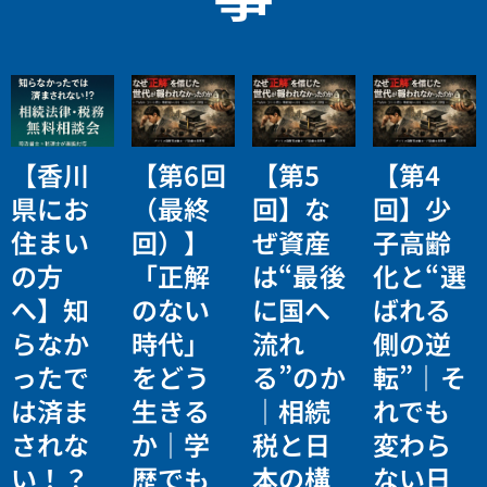
【香川
【第6回
【第5
【第4
県にお
（最終
回】な
回】少
住まい
回）】
ぜ資産
子高齢
の方
「正解
は“最後
化と“選
へ】知
のない
に国へ
ばれる
らなか
時代」
流れ
側の逆
ったで
をどう
る”のか
転”｜そ
は済ま
生きる
｜相続
れでも
されな
か｜学
税と日
変わら
い！？
歴でも
本の構
ない日