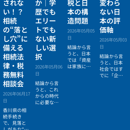
されな
か｜学
税と日
変わら
い！？
歴でも
本の構
ない日
相続
エリー
造問題
本の評
の“落と
トでも
価軸
2026年05月05
し穴”に
ない新
日
2026年05月03
備える
しい選
日
結論から言
うと、日本
相続法
択
結論から言
では「資産
うと、日本
律・税
は家族に引
2026年05月06
社会ではす
き継がれる
務無料
日
でに「企業
もの」とい
が人を選ぶ
相談会
結論から言
う前提があ
時代」から
うと、これ
りながら、
2026年06月17
「人が企業
からの時代
現実には
多
日
を選ぶ時
に必要なの
くの資産が
代」へと構
は「正解に
香川県の相
スムーズに
造が逆転し
乗る力」で
続手続き
次世代へ移
ています。
はなく、
自
で、見落と
転していな
分で正解を
しがちな"落
い構造
があ