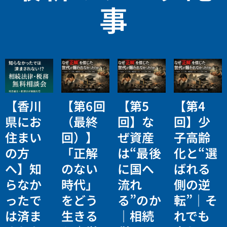
事
【香川
【第6回
【第5
【第4
県にお
（最終
回】な
回】少
住まい
回）】
ぜ資産
子高齢
の方
「正解
は“最後
化と“選
へ】知
のない
に国へ
ばれる
らなか
時代」
流れ
側の逆
ったで
をどう
る”のか
転”｜そ
は済ま
生きる
｜相続
れでも