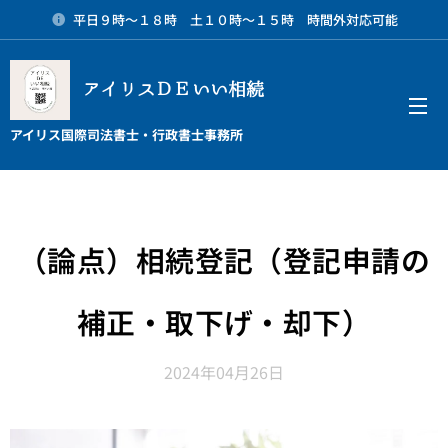
平日９時～１８時 土１０時～１５時 時間外対応可能
アイリスＤＥいい相続
メニュー
アイリス国際司法書士・行政書士事務所
（論点）相続登記（登記申請の
補正・取下げ・却下）
2024年04月26日