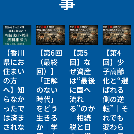
事
【香川
【第6回
【第5
【第4
県にお
（最終
回】な
回】少
住まい
回）】
ぜ資産
子高齢
の方
「正解
は“最後
化と“選
へ】知
のない
に国へ
ばれる
らなか
時代」
流れ
側の逆
ったで
をどう
る”のか
転”｜そ
は済ま
生きる
｜相続
れでも
されな
か｜学
税と日
変わら