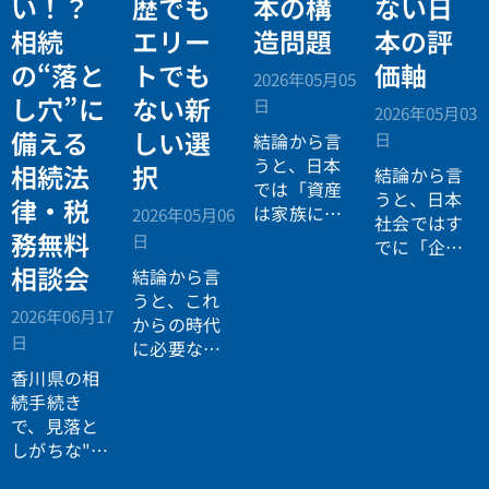
い！？
歴でも
本の構
ない日
相続
エリー
造問題
本の評
の“落と
トでも
価軸
2026年05月05
し穴”に
ない新
日
2026年05月03
備える
しい選
日
結論から言
うと、日本
相続法
択
結論から言
では「資産
うと、日本
律・税
は家族に引
2026年05月06
社会ではす
き継がれる
務無料
日
でに「企業
もの」とい
が人を選ぶ
相談会
結論から言
う前提があ
時代」から
うと、これ
りながら、
2026年06月17
「人が企業
からの時代
現実には
多
日
を選ぶ時
に必要なの
くの資産が
代」へと構
は「正解に
香川県の相
スムーズに
造が逆転し
乗る力」で
続手続き
次世代へ移
ています。
はなく、
自
で、見落と
転していな
分で正解を
しがちな"落
い構造
があ
設計する力
とし穴"に気
ります。