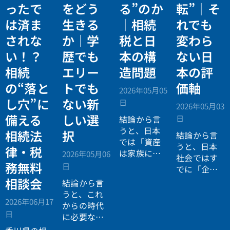
ったで
をどう
る”のか
転”｜そ
は済ま
生きる
｜相続
れでも
されな
か｜学
税と日
変わら
い！？
歴でも
本の構
ない日
相続
エリー
造問題
本の評
の“落と
トでも
価軸
2026年05月05
し穴”に
ない新
日
2026年05月03
備える
しい選
日
結論から言
うと、日本
相続法
択
結論から言
では「資産
うと、日本
律・税
は家族に引
2026年05月06
社会ではす
き継がれる
務無料
日
でに「企業
もの」とい
が人を選ぶ
相談会
結論から言
う前提があ
時代」から
うと、これ
りながら、
2026年06月17
「人が企業
からの時代
現実には
多
日
を選ぶ時
に必要なの
くの資産が
代」へと構
は「正解に