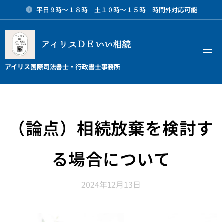
平日９時～１８時 土１０時～１５時 時間外対応可能
アイリスＤＥいい相続
メニュー
アイリス国際司法書士・行政書士事務所
（論点）相続放棄を検討す
る場合について
2024年12月13日