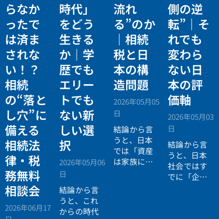
らなか
時代」
流れ
側の逆
ったで
をどう
る”のか
転”｜そ
は済ま
生きる
｜相続
れでも
されな
か｜学
税と日
変わら
い！？
歴でも
本の構
ない日
相続
エリー
造問題
本の評
の“落と
トでも
価軸
2026年05月05
し穴”に
ない新
日
2026年05月03
備える
しい選
日
結論から言
うと、日本
相続法
択
結論から言
では「資産
うと、日本
律・税
は家族に引
2026年05月06
社会ではす
き継がれる
務無料
日
でに「企業
もの」とい
が人を選ぶ
相談会
結論から言
う前提があ
時代」から
うと、これ
りながら、
2026年06月17
「人が企業
からの時代
現実には
多
日