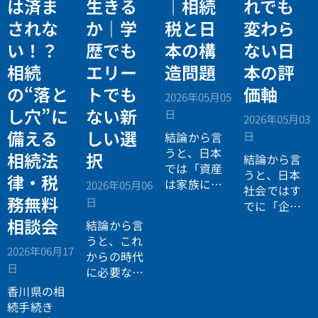
は済ま
生きる
｜相続
れでも
されな
か｜学
税と日
変わら
い！？
歴でも
本の構
ない日
相続
エリー
造問題
本の評
の“落と
トでも
価軸
2026年05月05
し穴”に
ない新
日
2026年05月03
備える
しい選
日
結論から言
うと、日本
相続法
択
結論から言
では「資産
うと、日本
律・税
は家族に引
2026年05月06
社会ではす
き継がれる
務無料
日
でに「企業
もの」とい
が人を選ぶ
相談会
結論から言
う前提があ
時代」から
うと、これ
りながら、
2026年06月17
「人が企業
からの時代
現実には
多
日
を選ぶ時
に必要なの
くの資産が
代」へと構
は「正解に
香川県の相
スムーズに
造が逆転し
乗る力」で
続手続き
次世代へ移
ています。