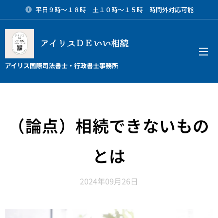
平日９時～１８時 土１０時～１５時 時間外対応可能
アイリスＤＥいい相続
メニュー
アイリス国際司法書士・行政書士事務所
（論点）相続できないもの
とは
2024年09月26日