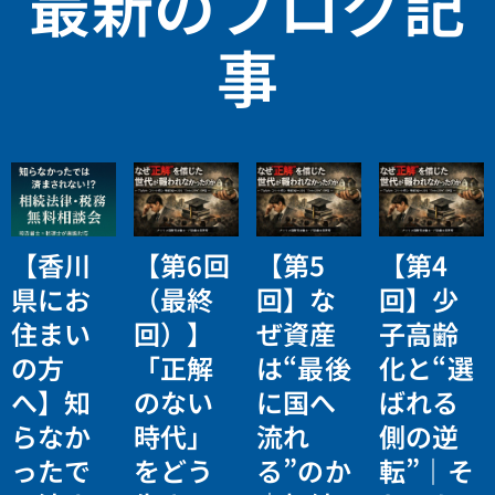
最新のブログ記
事
【香川
【第6回
【第5
【第4
県にお
（最終
回】な
回】少
住まい
回）】
ぜ資産
子高齢
の方
「正解
は“最後
化と“選
へ】知
のない
に国へ
ばれる
らなか
時代」
流れ
側の逆
ったで
をどう
る”のか
転”｜そ