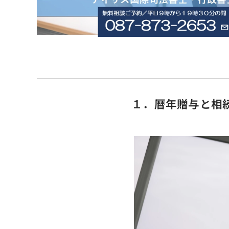
１．暦年贈与と相