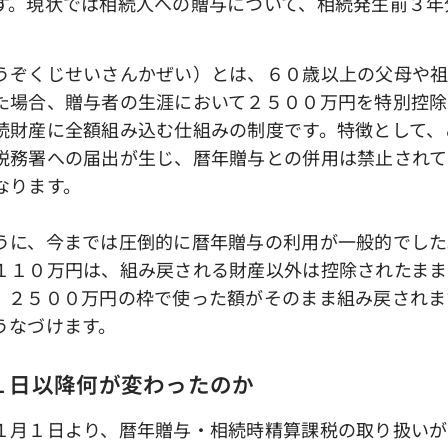
す。現状では相続人への贈与について、相続発生前３年
ぞくじせいさんかぜい）とは、６０歳以上の父母や祖
た場合、贈与者の生涯において２５００万円を特別控除
続財産に全額組み込む仕組みの制度です。特徴として、
税務署への届出が生じ、暦年贈与との併用は禁止されて
なります。
に、今までは圧倒的に暦年贈与の利用が一般的でした
１１０万円は、組み戻される財産以外は控除されたまま
、２５００万円の枠で使った額がそのまま組み戻されま
うなづけます。
１日以降何が変わったのか
月１日より、暦年贈与・相続時精算課税の取り扱いが