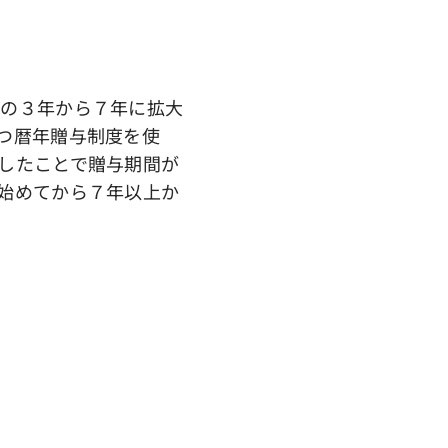
の３年から７年に拡大
つ暦年贈与制度を使
したことで贈与期間が
始めてから７年以上か
率