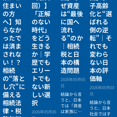
住まい
回）】
ぜ資産
子高齢
の方
「正解
は“最後
化と“選
へ】知
のない
に国へ
ばれる
らなか
時代」
流れ
側の逆
ったで
をどう
る”のか
転”｜そ
は済ま
生きる
｜相続
れでも
されな
か｜学
税と日
変わら
い！？
歴でも
本の構
ない日
相続
エリー
造問題
本の評
の“落と
トでも
価軸
2026年05月05
し穴”に
ない新
日
2026年05月03
備える
しい選
日
結論から言
うと、日本
相続法
択
結論から言
では「資産
うと、日本
律・税
は家族に引
2026年05月06
社会ではす