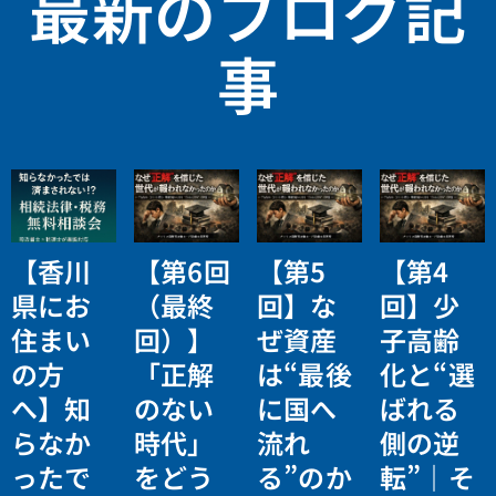
最新のブログ記
事
【香川
【第6回
【第5
【第4
県にお
（最終
回】な
回】少
住まい
回）】
ぜ資産
子高齢
の方
「正解
は“最後
化と“選
へ】知
のない
に国へ
ばれる
らなか
時代」
流れ
側の逆
ったで
をどう
る”のか
転”｜そ