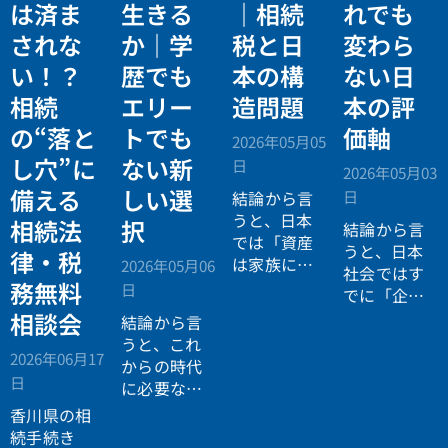
は済ま
生きる
｜相続
れでも
されな
か｜学
税と日
変わら
い！？
歴でも
本の構
ない日
相続
エリー
造問題
本の評
の“落と
トでも
価軸
2026年05月05
し穴”に
ない新
日
2026年05月03
備える
しい選
日
結論から言
うと、日本
相続法
択
結論から言
では「資産
うと、日本
律・税
は家族に引
2026年05月06
社会ではす
き継がれる
務無料
日
でに「企業
もの」とい
が人を選ぶ
相談会
結論から言
う前提があ
時代」から
うと、これ
りながら、
2026年06月17
「人が企業
からの時代
現実には
多
日
を選ぶ時
に必要なの
くの資産が
代」へと構
は「正解に
香川県の相
スムーズに
造が逆転し
乗る力」で
続手続き
次世代へ移