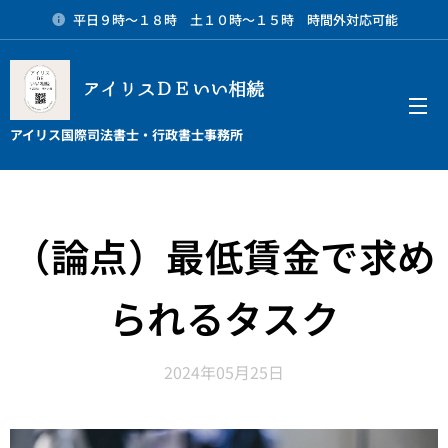
平日９時～１８時 土１０時～１５時 時間外対応可能
アイリスＤＥいい相続
メニュー
アイリス国際司法書士・行政書士事務所
（論点）最低賃金で求め
られるタスク
2024年05月25日