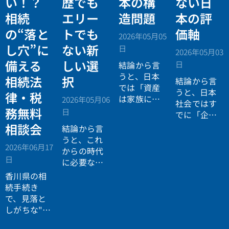
い！？
歴でも
本の構
ない日
相続
エリー
造問題
本の評
の“落と
トでも
価軸
2026年05月05
し穴”に
ない新
日
2026年05月03
備える
しい選
日
結論から言
うと、日本
相続法
択
結論から言
では「資産
うと、日本
律・税
は家族に引
2026年05月06
社会ではす
き継がれる
務無料
日
でに「企業
もの」とい
が人を選ぶ
相談会
結論から言
う前提があ
時代」から
うと、これ
りながら、
2026年06月17
「人が企業
からの時代
現実には
多
日
を選ぶ時
に必要なの
くの資産が
代」へと構
は「正解に
香川県の相
スムーズに
造が逆転し
乗る力」で
続手続き
次世代へ移
ています。
はなく、
自
で、見落と
転していな
分で正解を
しがちな"落
い構造
があ
設計する力
とし穴"に気
ります。