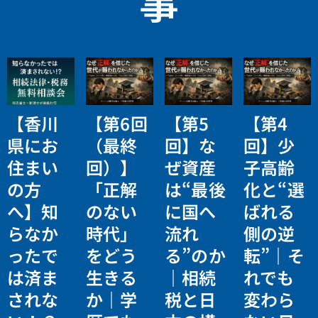
事
【香川
【第6回
【第5
【第4
県にお
（最終
回】な
回】少
住まい
回）】
ぜ資産
子高齢
の方
「正解
は“最後
化と“選
へ】知
のない
に国へ
ばれる
らなか
時代」
流れ
側の逆
ったで
をどう
る”のか
転”｜そ
は済ま
生きる
｜相続
れでも
されな
か｜学
税と日
変わら