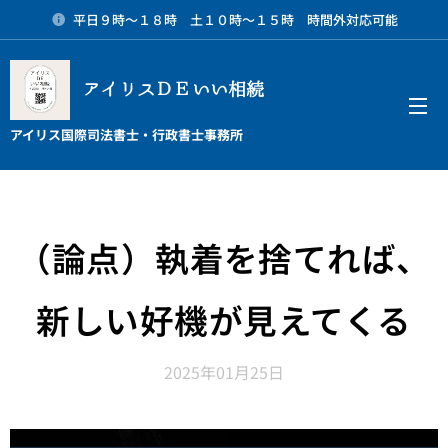
平日９時～１８時 土１０時～１５時 時間外対応可能
アイリスＤＥいい相続
メニュー
アイリス国際司法書士・行政書士事務所
（論点）執着を捨てれば、
新しい好機が見えてくる
2025年01月25日