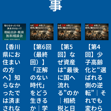
事
【香川
【第6回
【第5
【第4
県にお
（最終
回】な
回】少
住まい
回）】
ぜ資産
子高齢
の方
「正解
は“最後
化と“選
へ】知
のない
に国へ
ばれる
らなか
時代」
流れ
側の逆
ったで
をどう
る”のか
転”｜そ
は済ま
生きる
｜相続
れでも
されな
か｜学
税と日
変わら