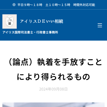
平日９時～１８時 土１０時～１５時 時間外対応可能
アイリスＤＥいい相続
メニュー
アイリス国際司法書士・行政書士事務所
（論点）執着を手放すこと
により得られるもの
2024年09月08日