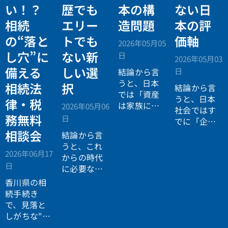
い！？
歴でも
本の構
ない日
相続
エリー
造問題
本の評
の“落と
トでも
価軸
2026年05月05
し穴”に
ない新
日
2026年05月03
備える
しい選
日
結論から言
うと、日本
相続法
択
結論から言
では「資産
うと、日本
律・税
は家族に引
2026年05月06
社会ではす
き継がれる
務無料
日
でに「企業
もの」とい
が人を選ぶ
相談会
結論から言
う前提があ
時代」から
うと、これ
りながら、
2026年06月17
「人が企業
からの時代
現実には
多
日
を選ぶ時
に必要なの
くの資産が
代」へと構
は「正解に
香川県の相
スムーズに
造が逆転し
乗る力」で
続手続き
次世代へ移
ています。
はなく、
自
で、見落と
転していな
分で正解を
しがちな"落
い構造
があ
設計する力
とし穴"に気