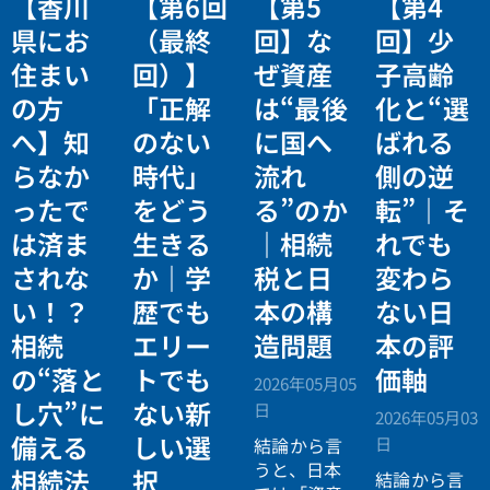
【香川
【第6回
【第5
【第4
県にお
（最終
回】な
回】少
住まい
回）】
ぜ資産
子高齢
の方
「正解
は“最後
化と“選
へ】知
のない
に国へ
ばれる
らなか
時代」
流れ
側の逆
ったで
をどう
る”のか
転”｜そ
は済ま
生きる
｜相続
れでも
されな
か｜学
税と日
変わら
い！？
歴でも
本の構
ない日
相続
エリー
造問題
本の評
の“落と
トでも
価軸
2026年05月05
し穴”に
ない新
日
2026年05月03
備える
しい選
日
結論から言
うと、日本
相続法
択
結論から言