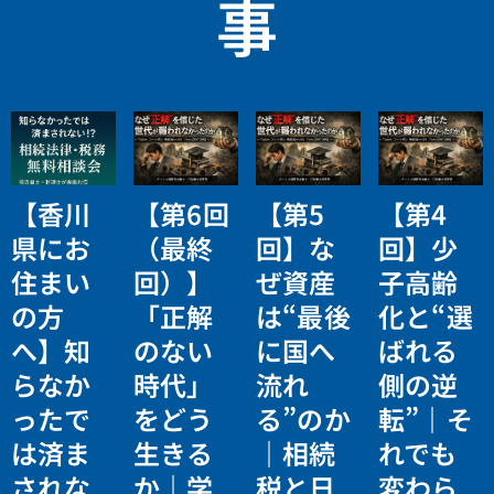
事
【香川
【第6回
【第5
【第4
県にお
（最終
回】な
回】少
住まい
回）】
ぜ資産
子高齢
の方
「正解
は“最後
化と“選
へ】知
のない
に国へ
ばれる
らなか
時代」
流れ
側の逆
ったで
をどう
る”のか
転”｜そ
は済ま
生きる
｜相続
れでも
されな
か｜学
税と日
変わら