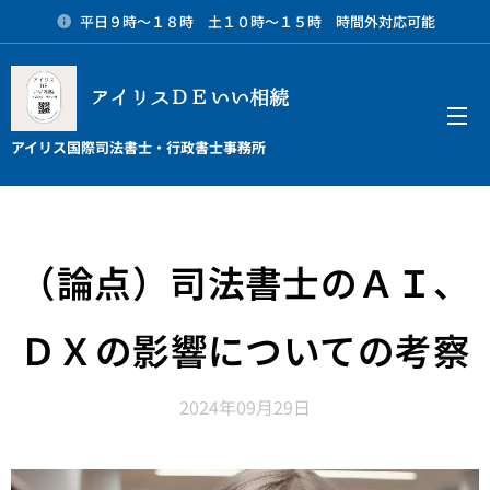
平日９時～１８時 土１０時～１５時 時間外対応可能
アイリスＤＥいい相続
メニュー
アイリス国際司法書士・行政書士事務所
（論点）司法書士のＡＩ、
ＤＸの影響についての考察
2024年09月29日