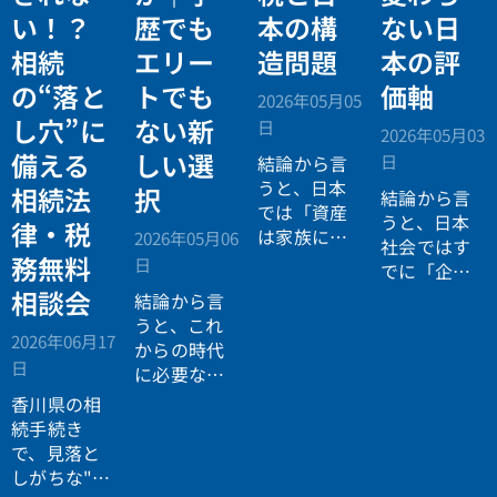
い！？
歴でも
本の構
ない日
相続
エリー
造問題
本の評
の“落と
トでも
価軸
2026年05月05
し穴”に
ない新
日
2026年05月03
備える
しい選
日
結論から言
うと、日本
相続法
択
結論から言
では「資産
うと、日本
律・税
は家族に引
2026年05月06
社会ではす
き継がれる
務無料
日
でに「企業
もの」とい
が人を選ぶ
相談会
結論から言
う前提があ
時代」から
うと、これ
りながら、
2026年06月17
「人が企業
からの時代
現実には
多
日
を選ぶ時
に必要なの
くの資産が
代」へと構
は「正解に
香川県の相
スムーズに
造が逆転し
乗る力」で
続手続き
次世代へ移
ています。
はなく、
自
で、見落と
転していな
分で正解を
しがちな"落
い構造
があ
設計する力