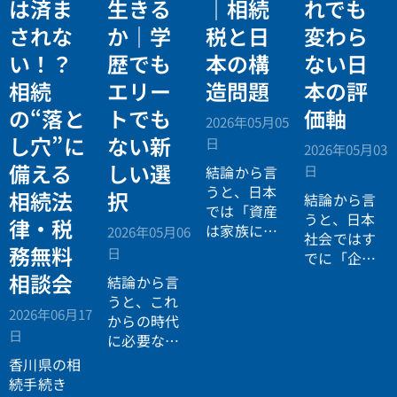
は済ま
生きる
｜相続
れでも
されな
か｜学
税と日
変わら
い！？
歴でも
本の構
ない日
相続
エリー
造問題
本の評
の“落と
トでも
価軸
2026年05月05
し穴”に
ない新
日
2026年05月03
備える
しい選
日
結論から言
うと、日本
相続法
択
結論から言
では「資産
うと、日本
律・税
は家族に引
2026年05月06
社会ではす
き継がれる
務無料
日
でに「企業
もの」とい
が人を選ぶ
相談会
結論から言
う前提があ
時代」から
うと、これ
りながら、
2026年06月17
「人が企業
からの時代
現実には
多
日
を選ぶ時
に必要なの
くの資産が
代」へと構
は「正解に
香川県の相
スムーズに
造が逆転し
乗る力」で
続手続き
次世代へ移
ています。