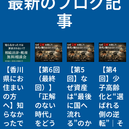
最新のブログ記
事
【香川
【第6回
【第5
【第4
県にお
（最終
回】な
回】少
住まい
回）】
ぜ資産
子高齢
の方
「正解
は“最後
化と“選
へ】知
のない
に国へ
ばれる
らなか
時代」
流れ
側の逆
ったで
をどう
る”のか
転”｜そ