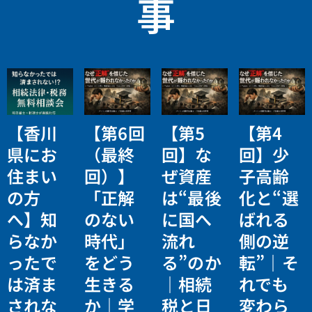
事
【香川
【第6回
【第5
【第4
県にお
（最終
回】な
回】少
住まい
回）】
ぜ資産
子高齢
の方
「正解
は“最後
化と“選
へ】知
のない
に国へ
ばれる
らなか
時代」
流れ
側の逆
ったで
をどう
る”のか
転”｜そ
は済ま
生きる
｜相続
れでも
されな
か｜学
税と日
変わら