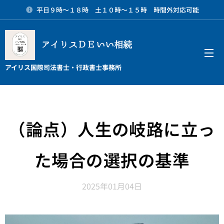
平日９時～１８時 土１０時～１５時 時間外対応可能
アイリスＤＥいい相続
メニュー
アイリス国際司法書士・行政書士事務所
（論点）人生の岐路に立っ
た場合の選択の基準
2025年01月04日