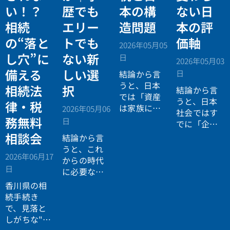
い！？
歴でも
本の構
ない日
相続
エリー
造問題
本の評
の“落と
トでも
価軸
2026年05月05
し穴”に
ない新
日
2026年05月03
備える
しい選
日
結論から言
うと、日本
相続法
択
結論から言
では「資産
うと、日本
律・税
は家族に引
2026年05月06
社会ではす
き継がれる
務無料
日
でに「企業
もの」とい
が人を選ぶ
相談会
結論から言
う前提があ
時代」から
うと、これ
りながら、
2026年06月17
「人が企業
からの時代
現実には
多
日
を選ぶ時
に必要なの
くの資産が
代」へと構
は「正解に
香川県の相
スムーズに
造が逆転し
乗る力」で
続手続き
次世代へ移
ています。
はなく、
自
で、見落と
転していな
分で正解を
しがちな"落
い構造
があ
設計する力