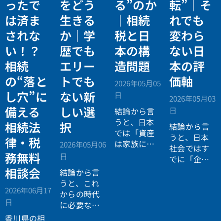
ったで
をどう
る”のか
転”｜そ
は済ま
生きる
｜相続
れでも
されな
か｜学
税と日
変わら
い！？
歴でも
本の構
ない日
相続
エリー
造問題
本の評
の“落と
トでも
価軸
2026年05月05
し穴”に
ない新
日
2026年05月03
備える
しい選
日
結論から言
うと、日本
相続法
択
結論から言
では「資産
うと、日本
律・税
は家族に引
2026年05月06
社会ではす
き継がれる
務無料
日
でに「企業
もの」とい
が人を選ぶ
相談会
結論から言
う前提があ
時代」から
うと、これ
りながら、
2026年06月17
「人が企業
からの時代
現実には
多
日
を選ぶ時
に必要なの
くの資産が
代」へと構
は「正解に
香川県の相
スムーズに