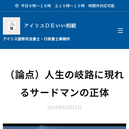
平日９時～１８時 土１０時～１５時 時間外対応可能
アイリスＤＥいい相続
メニュー
アイリス国際司法書士・行政書士事務所
（論点）人生の岐路に現れ
るサードマンの正体
2024年02月23日