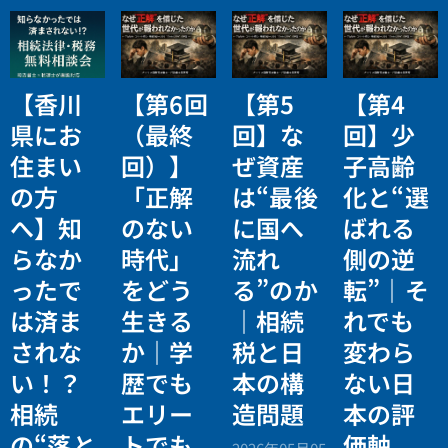
【香川
【第6回
【第5
【第4
県にお
（最終
回】な
回】少
住まい
回）】
ぜ資産
子高齢
の方
「正解
は“最後
化と“選
へ】知
のない
に国へ
ばれる
らなか
時代」
流れ
側の逆
ったで
をどう
る”のか
転”｜そ
は済ま
生きる
｜相続
れでも
されな
か｜学
税と日
変わら
い！？
歴でも
本の構
ない日
相続
エリー
造問題
本の評
の“落と
トでも
価軸
2026年05月05