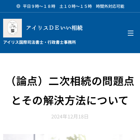
平日９時～１８時 土１０時～１５時 時間外対応可能
アイリスＤＥいい相続
メニュー
アイリス国際司法書士・行政書士事務所
（論点）二次相続の問題点
とその解決方法について
2024年12月18日