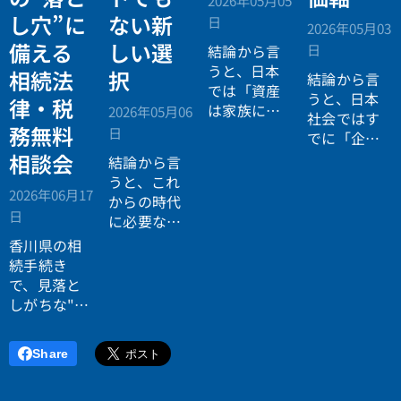
し穴”に
ない新
日
2026年05月03
備える
しい選
日
結論から言
うと、日本
相続法
択
結論から言
では「資産
うと、日本
律・税
は家族に引
2026年05月06
社会ではす
き継がれる
務無料
日
でに「企業
もの」とい
が人を選ぶ
相談会
結論から言
う前提があ
時代」から
うと、これ
りながら、
2026年06月17
「人が企業
からの時代
現実には
多
日
を選ぶ時
に必要なの
くの資産が
代」へと構
は「正解に
香川県の相
スムーズに
造が逆転し
乗る力」で
続手続き
次世代へ移
ています。
はなく、
自
で、見落と
転していな
分で正解を
しがちな"落
い構造
があ
設計する力
とし穴"に気
ります。
です。
づいていま
Share
すか？登
記・相続