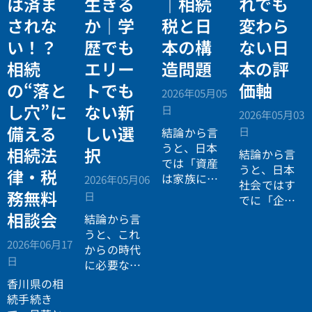
は済ま
生きる
｜相続
れでも
されな
か｜学
税と日
変わら
い！？
歴でも
本の構
ない日
相続
エリー
造問題
本の評
の“落と
トでも
価軸
2026年05月05
し穴”に
ない新
日
2026年05月03
備える
しい選
日
結論から言
うと、日本
相続法
択
結論から言
では「資産
うと、日本
律・税
は家族に引
2026年05月06
社会ではす
き継がれる
務無料
日
でに「企業
もの」とい
が人を選ぶ
相談会
結論から言
う前提があ
時代」から
うと、これ
りながら、
2026年06月17
「人が企業
からの時代
現実には
多
日
を選ぶ時
に必要なの
くの資産が
代」へと構
は「正解に
香川県の相
スムーズに
造が逆転し
乗る力」で
続手続き
次世代へ移
ています。
はなく、
自