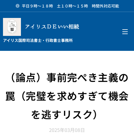
平日９時～１８時 土１０時～１５時 時間外対応可能
アイリスＤＥいい相続
メニュー
アイリス国際司法書士・行政書士事務所
（論点）事前完ぺき主義の
罠（完璧を求めすぎて機会
を逃すリスク）
2025年03月08日