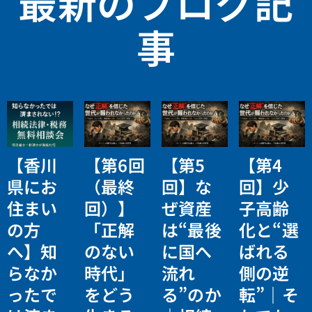
最新のブログ記
事
【香川
【第6回
【第5
【第4
県にお
（最終
回】な
回】少
住まい
回）】
ぜ資産
子高齢
の方
「正解
は“最後
化と“選
へ】知
のない
に国へ
ばれる
らなか
時代」
流れ
側の逆
ったで
をどう
る”のか
転”｜そ