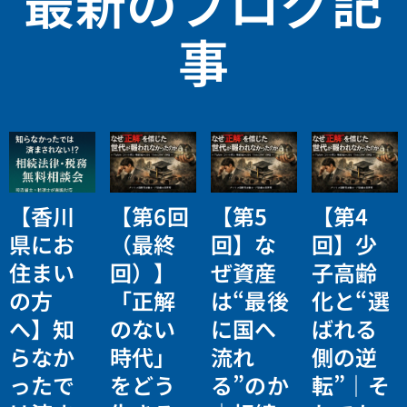
最新のブログ記
事
【香川
【第6回
【第5
【第4
県にお
（最終
回】な
回】少
住まい
回）】
ぜ資産
子高齢
の方
「正解
は“最後
化と“選
へ】知
のない
に国へ
ばれる
らなか
時代」
流れ
側の逆
ったで
をどう
る”のか
転”｜そ