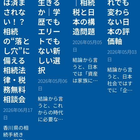
は済ま
生きる
｜相続
れでも
されな
か｜学
税と日
変わら
い！？
歴でも
本の構
ない日
相続
エリー
造問題
本の評
の“落と
トでも
価軸
2026年05月05
し穴”に
ない新
日
2026年05月03
備える
しい選
日
結論から言
うと、日本
相続法
択
結論から言
では「資産
うと、日本
律・税
は家族に引
2026年05月06
社会ではす
き継がれる
務無料
日
でに「企業
もの」とい
が人を選ぶ
相談会
結論から言
う前提があ
時代」から
うと、これ
りながら、
2026年06月17
「人が企業
からの時代
現実には
多
日
を選ぶ時
に必要なの
くの資産が
代」へと構
は「正解に
香川県の相
スムーズに
造が逆転し
乗る力」で
続手続き
次世代へ移
ています。
はなく、
自