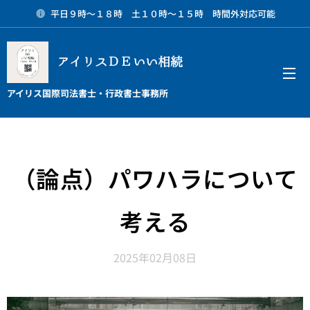
平日９時～１８時 土１０時～１５時 時間外対応可能
アイリスＤＥいい相続
メニュー
アイリス国際司法書士・行政書士事務所
（論点）パワハラについて
考える
2025年02月08日