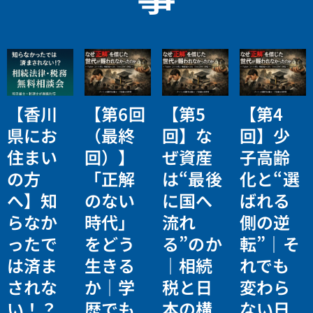
【香川
【第6回
【第5
【第4
県にお
（最終
回】な
回】少
住まい
回）】
ぜ資産
子高齢
の方
「正解
は“最後
化と“選
へ】知
のない
に国へ
ばれる
らなか
時代」
流れ
側の逆
ったで
をどう
る”のか
転”｜そ
は済ま
生きる
｜相続
れでも
されな
か｜学
税と日
変わら
い！？
歴でも
本の構
ない日