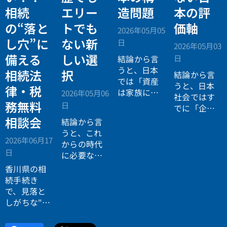
相続
エリー
造問題
本の評
の“落と
トでも
価軸
2026年05月05
し穴”に
ない新
日
2026年05月03
備える
しい選
日
結論から言
うと、日本
相続法
択
結論から言
では「資産
うと、日本
律・税
は家族に引
2026年05月06
社会ではす
き継がれる
務無料
日
でに「企業
もの」とい
が人を選ぶ
相談会
結論から言
う前提があ
時代」から
うと、これ
りながら、
2026年06月17
「人が企業
からの時代
現実には
多
日
を選ぶ時
に必要なの
くの資産が
代」へと構
は「正解に
香川県の相
スムーズに
造が逆転し
乗る力」で
続手続き
次世代へ移
ています。
はなく、
自
で、見落と
転していな
分で正解を
しがちな"落
い構造
があ
設計する力
とし穴"に気
ります。
です。
づいていま