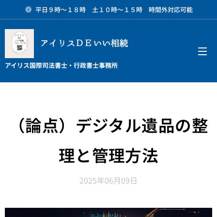
平日９時～１８時 土１０時～１５時 時間外対応可能
アイリスＤＥいい相続
メニュー
アイリス国際司法書士・行政書士事務所
（論点）デジタル遺品の整
理と管理方法
2025年06月09日