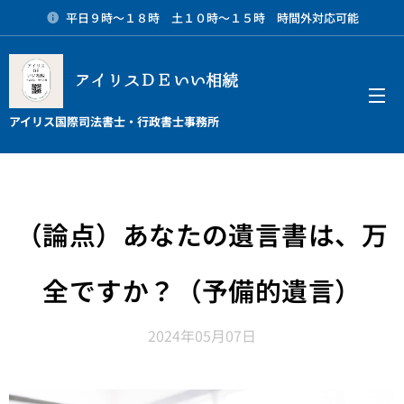
平日９時～１８時 土１０時～１５時 時間外対応可能
アイリスＤＥいい相続
メニュー
アイリス国際司法書士・行政書士事務所
（論点）あなたの遺言書は、万
全ですか？（予備的遺言）
2024年05月07日