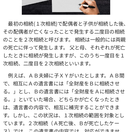
最初の相続(１次相続)で配偶者と子供が相続した後、
その配偶者が亡くなったことで発生する二度目の相続
のことを２次相続と呼びます。 相続は一般的には両親
の死亡に伴って発生します。 父と母、それぞれが死亡
したときに相続が発生しますが、このうち一度目を１
次相続、二度目を２次相続といいます。
例えば、ＡＢ夫婦に子ＸＹがいたとします。ＡＢ間
で、相互にＡの遺言書には「全財産をＢに相続させ
る。」とし、Ｂの遺言書には「全財産をＡに相続させ
る。」といていた場合、どちらかが亡くなったとき
は、遺言書の内容で、相互に補完することができま
す。しかし、この状況は、１次相続の範囲を対象とし
ています。２次相続（Ａ死亡後、Ｂが死亡したケー
ス）では、この遺言書の内容では、対応ができませ