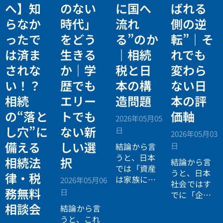
へ】知
のない
に国へ
ばれる
らなか
時代」
流れ
側の逆
ったで
をどう
る”のか
転”｜そ
は済ま
生きる
｜相続
れでも
されな
か｜学
税と日
変わら
い！？
歴でも
本の構
ない日
相続
エリー
造問題
本の評
の“落と
トでも
価軸
2026年05月05
し穴”に
ない新
日
2026年05月03
備える
しい選
日
結論から言
うと、日本
相続法
択
結論から言
では「資産
うと、日本
律・税
は家族に引
2026年05月06
社会ではす
き継がれる
務無料
日
でに「企業
もの」とい
が人を選ぶ
相談会
結論から言
う前提があ
時代」から
うと、これ
りながら、