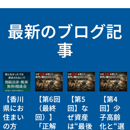
最新のブログ記
事
【香川
【第6回
【第5
【第4
県にお
（最終
回】な
回】少
住まい
回）】
ぜ資産
子高齢
の方
「正解
は“最後
化と“選