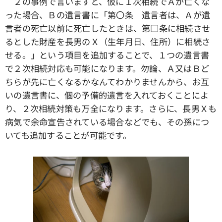
２の事例で言いますと、仮に１次相続でＡが亡くな
った場合、Ｂの遺言書に「第〇条 遺言者は、Ａが遺
言者の死亡以前に死亡したときは、第□条に相続させ
るとした財産を長男のＸ（生年月日、住所）に相続さ
せる。」という項目を追加することで、１つの遺言書
で２次相続対応も可能になります。勿論、Ａ又はＢど
ちらが先に亡くなるかなんてわかりませんから、お互
いの遺言書に、個の予備的遺言を入れておくことによ
り、２次相続対策も万全になります。さらに、長男Ｘも
病気で余命宣告されている場合などでも、その孫につ
いても追加することが可能です。