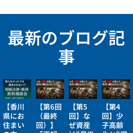
いました。
書士事務所
合わせがあ
いました
しかし、ず
の橋本大輔
りました。
が、登記簿
いぶん前に
です。
を確認する
亡くなって
と平成１８
おり、登記
最新のブログ記
年以前に、
簿上の名義
相続登記が
人の住所
されてい
事
と、被相続
て、そのた
人の最後の
めに旧住所
住所地が同
で登記がさ
じでしたの
れている状
で、住民票
態でした。
の除票の写
しもしくは
戸籍の附票
の取得をお
【香川
【第6回
【第5
【第4
願いいたし
ました。
県にお
（最終
回】な
回】少
住まい
回）】
ぜ資産
子高齢