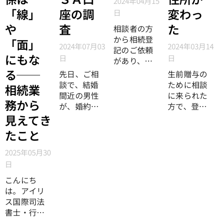
2024年04月15
「線」
座の調
変わっ
日
や
査
た
相談者の方
から相続登
「面」
2024年07月03
2024年03月14
記のご依頼
にもな
日
日
があり、被
相続人の不
る──
先日、ご相
生前贈与の
動産を特定
談で、結婚
ために相談
相続業
するために
間近の男性
に来られた
務から
「固定資産
が、婚約者
方で、登記
材評価証明
にデジタル
簿を確認す
見えてき
書」の取得
資産をあげ
ると「平成
たこと
をお願いい
たいと言っ
の大合併」
たしまし
ていたの
で、地番の
2025年05月30
た。被相続
で、亡くな
変更はあり
日
人は、生前
った男性の
ませんが、
離婚歴があ
こんにち
ご両親か
平成１８年
り、離婚の
は。アイリ
ら、その調
に○〇郡か
際、財産分
ス国際司法
査方法につ
ら○〇市に
与を受けて
書士・行政
いての問い
編入されて