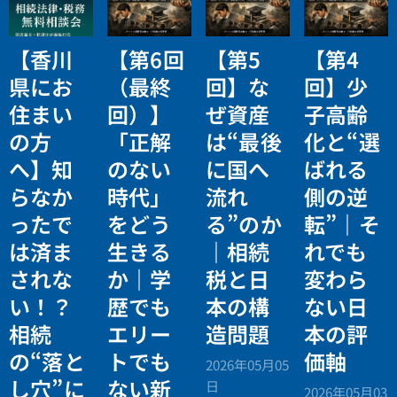
【香川
【第6回
【第5
【第4
県にお
（最終
回】な
回】少
住まい
回）】
ぜ資産
子高齢
の方
「正解
は“最後
化と“選
へ】知
のない
に国へ
ばれる
らなか
時代」
流れ
側の逆
ったで
をどう
る”のか
転”｜そ
は済ま
生きる
｜相続
れでも
されな
か｜学
税と日
変わら
い！？
歴でも
本の構
ない日
相続
エリー
造問題
本の評
の“落と
トでも
価軸
2026年05月05
し穴”に
ない新
日
2026年05月03