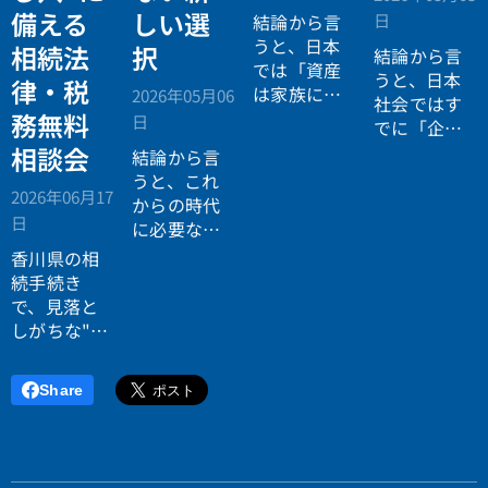
備える
しい選
日
結論から言
うと、日本
相続法
択
結論から言
では「資産
うと、日本
律・税
は家族に引
2026年05月06
社会ではす
き継がれる
務無料
日
でに「企業
もの」とい
が人を選ぶ
相談会
結論から言
う前提があ
時代」から
うと、これ
りながら、
2026年06月17
「人が企業
からの時代
現実には
多
日
を選ぶ時
に必要なの
くの資産が
代」へと構
は「正解に
香川県の相
スムーズに
造が逆転し
乗る力」で
続手続き
次世代へ移
ています。
はなく、
自
で、見落と
転していな
分で正解を
しがちな"落
い構造
があ
設計する力
とし穴"に気
ります。
です。
づいていま
Share
すか？登
記・相続
税・遺産分
割で後悔し