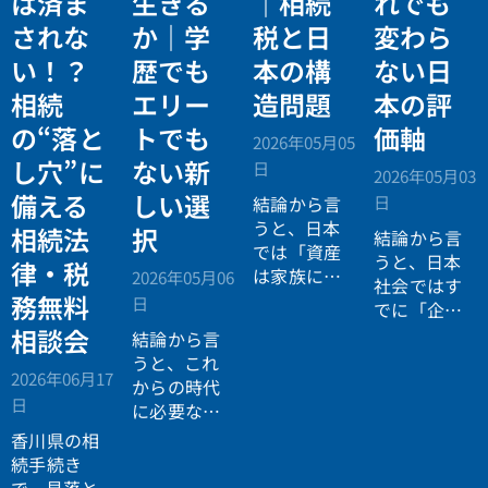
は済ま
生きる
｜相続
れでも
されな
か｜学
税と日
変わら
い！？
歴でも
本の構
ない日
相続
エリー
造問題
本の評
の“落と
トでも
価軸
2026年05月05
し穴”に
ない新
日
2026年05月03
備える
しい選
日
結論から言
うと、日本
相続法
択
結論から言
では「資産
うと、日本
律・税
は家族に引
2026年05月06
社会ではす
き継がれる
務無料
日
でに「企業
もの」とい
が人を選ぶ
相談会
結論から言
う前提があ
時代」から
うと、これ
りながら、
2026年06月17
「人が企業
からの時代
現実には
多
日
を選ぶ時
に必要なの
くの資産が
代」へと構
は「正解に
香川県の相
スムーズに
造が逆転し
乗る力」で
続手続き
次世代へ移
ています。
はなく、
自
で、見落と