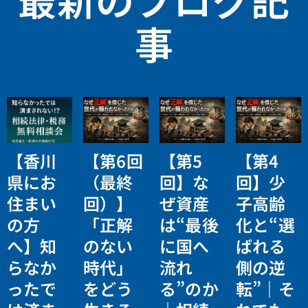
事
【香川
【第6回
【第5
【第4
県にお
（最終
回】な
回】少
住まい
回）】
ぜ資産
子高齢
の方
「正解
は“最後
化と“選
へ】知
のない
に国へ
ばれる
らなか
時代」
流れ
側の逆
ったで
をどう
る”のか
転”｜そ