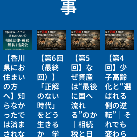
事
【香川
【第6回
【第5
【第4
県にお
（最終
回】な
回】少
住まい
回）】
ぜ資産
子高齢
の方
「正解
は“最後
化と“選
へ】知
のない
に国へ
ばれる
らなか
時代」
流れ
側の逆
ったで
をどう
る”のか
転”｜そ
は済ま
生きる
｜相続
れでも
されな
か｜学
税と日
変わら