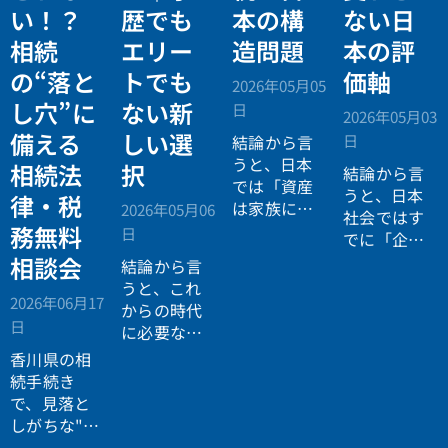
い！？
歴でも
本の構
ない日
相続
エリー
造問題
本の評
の“落と
トでも
価軸
2026年05月05
し穴”に
ない新
日
2026年05月03
備える
しい選
日
結論から言
うと、日本
相続法
択
結論から言
では「資産
うと、日本
律・税
は家族に引
2026年05月06
社会ではす
き継がれる
務無料
日
でに「企業
もの」とい
が人を選ぶ
相談会
結論から言
う前提があ
時代」から
うと、これ
りながら、
2026年06月17
「人が企業
からの時代
現実には
多
日
を選ぶ時
に必要なの
くの資産が
代」へと構
は「正解に
香川県の相
スムーズに
造が逆転し
乗る力」で
続手続き
次世代へ移
ています。
はなく、
自
で、見落と
転していな
分で正解を
しがちな"落
い構造
があ
設計する力
とし穴"に気