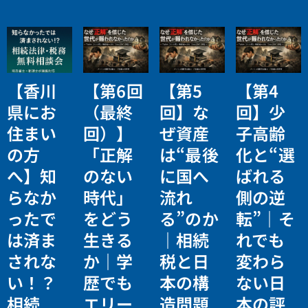
【香川
【第6回
【第5
【第4
県にお
（最終
回】な
回】少
住まい
回）】
ぜ資産
子高齢
の方
「正解
は“最後
化と“選
へ】知
のない
に国へ
ばれる
らなか
時代」
流れ
側の逆
ったで
をどう
る”のか
転”｜そ
は済ま
生きる
｜相続
れでも
されな
か｜学
税と日
変わら
い！？
歴でも
本の構
ない日
相続
エリー
造問題
本の評