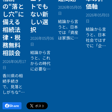
の“落と
トでも
価軸
2026年05月05
し穴”に
ない新
日
2026年05月03
備える
しい選
日
結論から言
うと、日本
相続法
択
結論から言
では「資産
うと、日本
律・税
は家族に引
2026年05月06
社会ではす
き継がれる
務無料
日
でに「企業
もの」とい
が人を選ぶ
相談会
結論から言
う前提があ
時代」から
うと、これ
りながら、
2026年06月17
「人が企業
からの時代
現実には
多
日
を選ぶ時
に必要なの
くの資産が
代」へと構
は「正解に
香川県の相
スムーズに
造が逆転し
乗る力」で
続手続き
次世代へ移
ています。
はなく、
自
で、見落と
転していな
分で正解を
しがちな"落
い構造
があ
設計する力
とし穴"に気
ります。
です。
づいていま
Share
すか？登