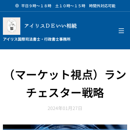
平日９時～１８時 土１０時～１５時 時間外対応可能
アイリスＤＥいい相続
メニュー
アイリス国際司法書士・行政書士事務所
（マーケット視点）ラン
チェスター戦略
2024年01月27日