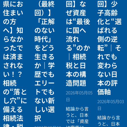
県にお
（最終
回】な
回】少
住まい
回）】
ぜ資産
子高齢
の方
「正解
は“最後
化と“選
へ】知
のない
に国へ
ばれる
らなか
時代」
流れ
側の逆
ったで
をどう
る”のか
転”｜そ
は済ま
生きる
｜相続
れでも
されな
か｜学
税と日
変わら
い！？
歴でも
本の構
ない日
相続
エリー
造問題
本の評
の“落と
トでも
価軸
2026年05月05
し穴”に
ない新
日
2026年05月03
備える
しい選
日
結論から言
うと、日本
相続法
択
結論から言
では「資産
うと、日本
律・税