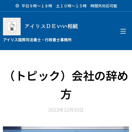
平日９時～１８時 土１０時～１５時 時間外対応可能
アイリスＤＥいい相続
メニュー
アイリス国際司法書士・行政書士事務所
（トピック）会社の辞め
方
2023年12月30日