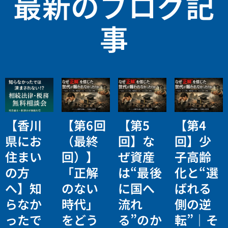
最新のブログ記
事
【香川
【第6回
【第5
【第4
県にお
（最終
回】な
回】少
住まい
回）】
ぜ資産
子高齢
の方
「正解
は“最後
化と“選
へ】知
のない
に国へ
ばれる
らなか
時代」
流れ
側の逆
ったで
をどう
る”のか
転”｜そ