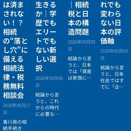
は済ま
生きる
｜相続
れでも
されな
か｜学
税と日
変わら
い！？
歴でも
本の構
ない日
相続
エリー
造問題
本の評
の“落と
トでも
価軸
2026年05月05
し穴”に
ない新
日
2026年05月03
備える
しい選
日
結論から言
うと、日本
相続法
択
結論から言
では「資産
うと、日本
律・税
は家族に引
2026年05月06
社会ではす
き継がれる
務無料
日
でに「企業
もの」とい
が人を選ぶ
相談会
結論から言
う前提があ
時代」から
うと、これ
りながら、
2026年06月17
「人が企業
からの時代
現実には
多
日
を選ぶ時
に必要なの
くの資産が
代」へと構
は「正解に
香川県の相
スムーズに
造が逆転し
乗る力」で
続手続き
次世代へ移