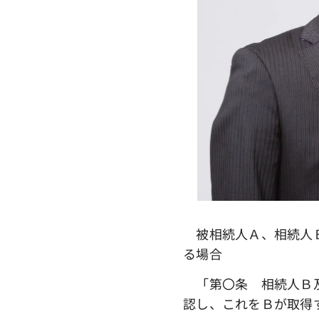
被相続人Ａ、相続人Ｂ
る場合
「第〇条 相続人Ｂ及
認し、これをＢが取得