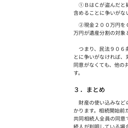
①ＢはＣが盗んだと疑
含めることに争いがな
➁現金２００万円をＣ
万円が遺産分割の対象
つまり、民法９０６条
とに争いがなければ、
同意がなくても、他の
す。
３．まとめ
財産の使い込みなどの
かります。相続開始前
共同相続人全員の同意
続人が判明している場