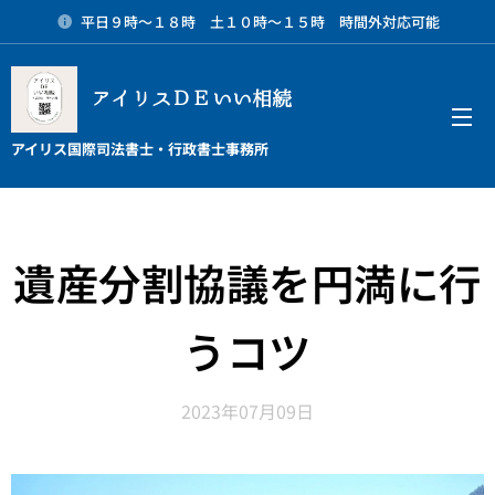
平日９時～１８時 土１０時～１５時 時間外対応可能
アイリスＤＥいい相続
メニュー
アイリス国際司法書士・行政書士事務所
遺産分割協議を円満に行
うコツ
2023年07月09日