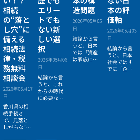
い！？
歴でも
本の構
ない日
相続
エリー
造問題
本の評
の“落と
トでも
価軸
2026年05月05
し穴”に
ない新
日
2026年05月03
備える
しい選
日
結論から言
うと、日本
相続法
択
結論から言
では「資産
うと、日本
律・税
は家族に引
2026年05月06
社会ではす
き継がれる
務無料
日
でに「企業
もの」とい
が人を選ぶ
相談会
結論から言
う前提があ
時代」から
うと、これ
りながら、
2026年06月17
「人が企業
からの時代
現実には
多
日
を選ぶ時
に必要なの
くの資産が
代」へと構
は「正解に
香川県の相
スムーズに
造が逆転し
乗る力」で
続手続き
次世代へ移
ています。
はなく、
自
で、見落と
転していな
分で正解を
しがちな"落
い構造
があ
設計する力
とし穴"に気
ります。
です。