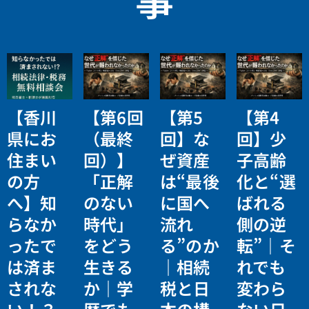
【香川
【第6回
【第5
【第4
県にお
（最終
回】な
回】少
住まい
回）】
ぜ資産
子高齢
の方
「正解
は“最後
化と“選
へ】知
のない
に国へ
ばれる
らなか
時代」
流れ
側の逆
ったで
をどう
る”のか
転”｜そ
は済ま
生きる
｜相続
れでも
されな
か｜学
税と日
変わら