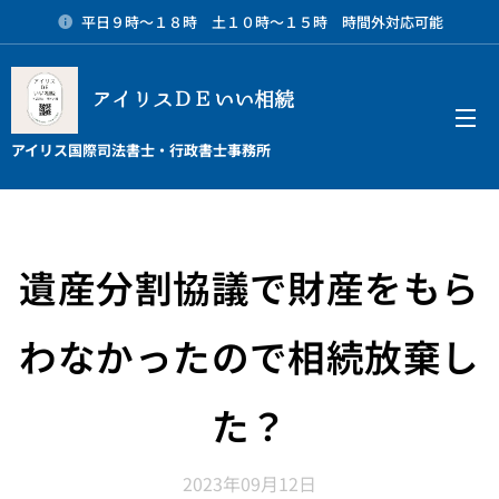
平日９時～１８時 土１０時～１５時 時間外対応可能
アイリスＤＥいい相続
メニュー
アイリス国際司法書士・行政書士事務所
遺産分割協議で財産をもら
わなかったので相続放棄し
た？
2023年09月12日