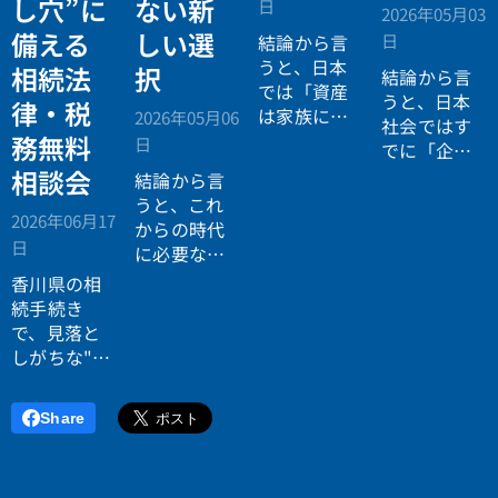
し穴”に
ない新
日
2026年05月03
備える
しい選
日
結論から言
うと、日本
相続法
択
結論から言
では「資産
うと、日本
律・税
は家族に引
2026年05月06
社会ではす
き継がれる
務無料
日
でに「企業
もの」とい
が人を選ぶ
相談会
結論から言
う前提があ
時代」から
うと、これ
りながら、
2026年06月17
「人が企業
からの時代
現実には
多
日
を選ぶ時
に必要なの
くの資産が
代」へと構
は「正解に
香川県の相
スムーズに
造が逆転し
乗る力」で
続手続き
次世代へ移
ています。
はなく、
自
で、見落と
転していな
分で正解を
しがちな"落
い構造
があ
設計する力
とし穴"に気
ります。
です。
づいていま
Share
すか？登
記・相続
税・遺産分