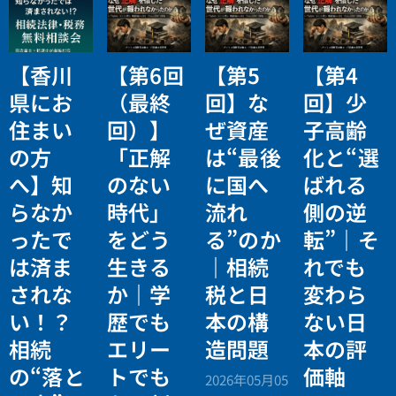
【香川
【第6回
【第5
【第4
県にお
（最終
回】な
回】少
住まい
回）】
ぜ資産
子高齢
の方
「正解
は“最後
化と“選
へ】知
のない
に国へ
ばれる
らなか
時代」
流れ
側の逆
ったで
をどう
る”のか
転”｜そ
は済ま
生きる
｜相続
れでも
されな
か｜学
税と日
変わら
い！？
歴でも
本の構
ない日
相続
エリー
造問題
本の評
の“落と
トでも
価軸
2026年05月05