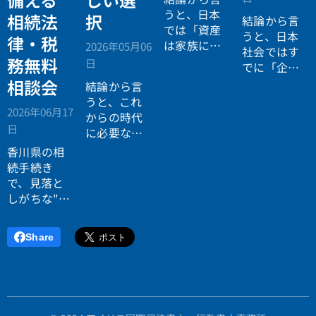
うと、日本
相続法
択
結論から言
では「資産
うと、日本
律・税
は家族に引
2026年05月06
社会ではす
き継がれる
務無料
日
でに「企業
もの」とい
が人を選ぶ
相談会
結論から言
う前提があ
時代」から
うと、これ
りながら、
2026年06月17
「人が企業
からの時代
現実には
多
日
を選ぶ時
に必要なの
くの資産が
代」へと構
は「正解に
香川県の相
スムーズに
造が逆転し
乗る力」で
続手続き
次世代へ移
ています。
はなく、
自
で、見落と
転していな
分で正解を
しがちな"落
い構造
があ
設計する力
とし穴"に気
ります。
です。
づいていま
Share
すか？登
記・相続
税・遺産分
割で後悔し
ないため