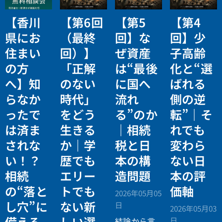
【香川
【第6回
【第5
【第4
県にお
（最終
回】な
回】少
住まい
回）】
ぜ資産
子高齢
の方
「正解
は“最後
化と“選
へ】知
のない
に国へ
ばれる
らなか
時代」
流れ
側の逆
ったで
をどう
る”のか
転”｜そ
は済ま
生きる
｜相続
れでも
されな
か｜学
税と日
変わら
い！？
歴でも
本の構
ない日
相続
エリー
造問題
本の評
の“落と
トでも
価軸
2026年05月05
し穴”に
ない新
日
2026年05月03
備える
しい選
日
結論から言