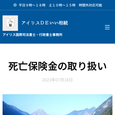
平日９時～１８時 土１０時～１５時 時間外対応可能
アイリスＤＥいい相続
メニュー
アイリス国際司法書士・行政書士事務所
死亡保険金の取り扱い
2023年07月18日