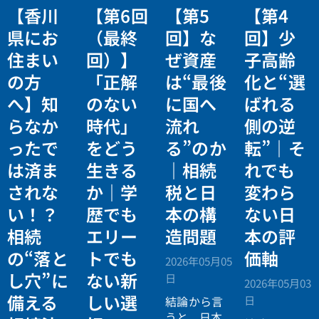
【香川
【第6回
【第5
【第4
県にお
（最終
回】な
回】少
住まい
回）】
ぜ資産
子高齢
の方
「正解
は“最後
化と“選
へ】知
のない
に国へ
ばれる
らなか
時代」
流れ
側の逆
ったで
をどう
る”のか
転”｜そ
は済ま
生きる
｜相続
れでも
されな
か｜学
税と日
変わら
い！？
歴でも
本の構
ない日
相続
エリー
造問題
本の評
の“落と
トでも
価軸
2026年05月05
し穴”に
ない新
日
2026年05月03
備える
しい選
日
結論から言
うと、日本