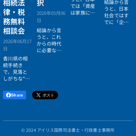
相続法
択
結論から言
では「資産
うと、日本
律・税
は家族に引
2026年05月06
社会ではす
き継がれる
務無料
日
でに「企業
もの」とい
が人を選ぶ
相談会
結論から言
う前提があ
時代」から
うと、これ
りながら、
2026年06月17
「人が企業
からの時代
現実には
多
日
を選ぶ時
に必要なの
くの資産が
代」へと構
は「正解に
香川県の相
スムーズに
造が逆転し
乗る力」で
続手続き
次世代へ移
ています。
はなく、
自
で、見落と
転していな
分で正解を
しがちな"落
い構造
があ
設計する力
とし穴"に気
ります。
です。
づいていま
Share
すか？登
記・相続
税・遺産分
割で後悔し
ないため
© 2024 アイリス国際司法書士・行政書士事務所
に、香川県