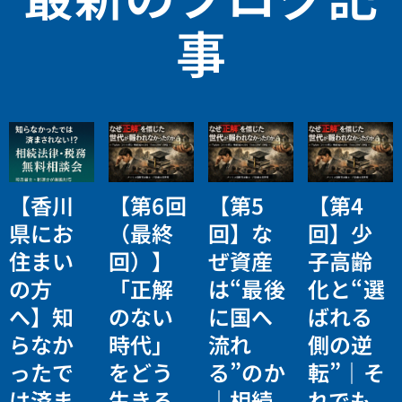
事
【香川
【第6回
【第5
【第4
県にお
（最終
回】な
回】少
住まい
回）】
ぜ資産
子高齢
の方
「正解
は“最後
化と“選
へ】知
のない
に国へ
ばれる
らなか
時代」
流れ
側の逆
ったで
をどう
る”のか
転”｜そ
は済ま
生きる
｜相続
れでも