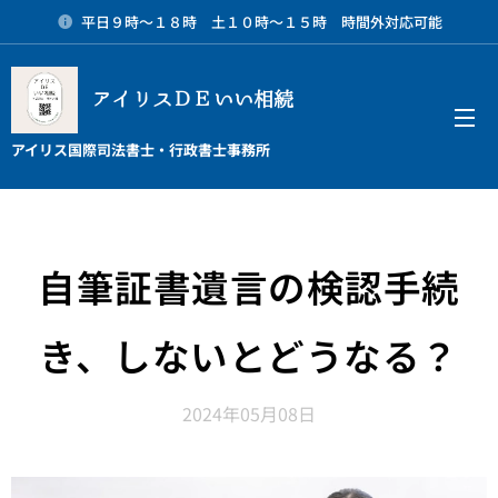
平日９時～１８時 土１０時～１５時 時間外対応可能
アイリスＤＥいい相続
メニュー
アイリス国際司法書士・行政書士事務所
自筆証書遺言の検認手続
き、しないとどうなる？
2024年05月08日