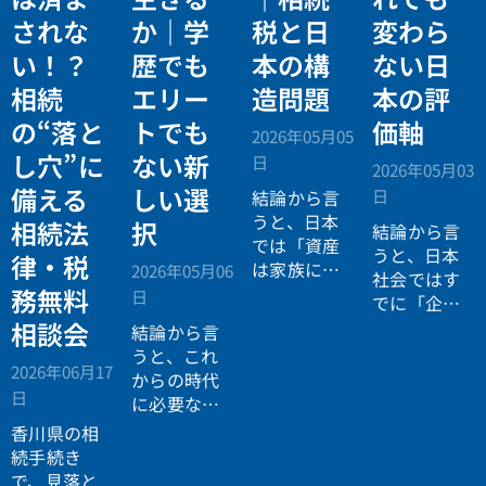
されな
か｜学
税と日
変わら
い！？
歴でも
本の構
ない日
相続
エリー
造問題
本の評
の“落と
トでも
価軸
2026年05月05
し穴”に
ない新
日
2026年05月03
備える
しい選
日
結論から言
うと、日本
相続法
択
結論から言
では「資産
うと、日本
律・税
は家族に引
2026年05月06
社会ではす
き継がれる
務無料
日
でに「企業
もの」とい
が人を選ぶ
相談会
結論から言
う前提があ
時代」から
うと、これ
りながら、
2026年06月17
「人が企業
からの時代
現実には
多
日
を選ぶ時
に必要なの
くの資産が
代」へと構
は「正解に
香川県の相
スムーズに
造が逆転し
乗る力」で
続手続き
次世代へ移
ています。
はなく、
自
で、見落と
転していな